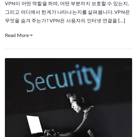
보
VPN이 어떤 역할을 하며, 어떤 부분까지 보호할 수 있는지,
를
그리고 어디에서 한계가 나타나는지를 살펴봅니다. VPN은
얼
무엇을 숨겨 주는가? VPN은 사용자의 인터넷 연결을 […]
마
나
Read More
보
호
해
줄
수
있
을
까