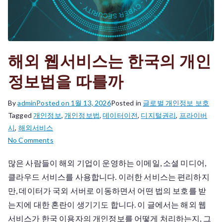
해외 웹서비스는 한국의 개인
정보법을 따를까
By
admin
Posted on
1월 13, 2026
Posted in
글로벌 개인정보 보호
Tagged
개인정보
,
개인정보법
,
데이터이전
,
디지털권리
,
프라이버
시
,
해외서비스
on
No Comments
해
많은 사람들이 해외 기업이 운영하는 이메일, 소셜 미디어,
외
클라우드 서비스를 사용합니다. 이러한 서비스는 편리하지
웹
서
만, 데이터가 국외 서버로 이동하면서 어떤 법의 보호를 받
비
는지에 대한 혼란이 생기기도 합니다. 이 글에서는 해외 웹
스
서비스가 한국 이용자의 개인정보를 어떻게 처리하는지, 그