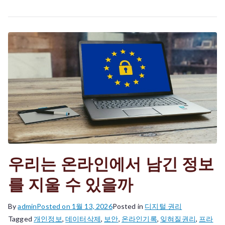
게
사
용
하
고
있
을
까
우리는 온라인에서 남긴 정보
를 지울 수 있을까
By
admin
Posted on
1월 13, 2026
Posted in
디지털 권리
Tagged
개인정보
,
데이터삭제
,
보안
,
온라인기록
,
잊혀질권리
,
프라