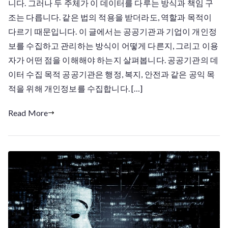
니다. 그러나 두 주체가 이 데이터를 다루는 방식과 책임 구
기
관
조는 다릅니다. 같은 법의 적용을 받더라도, 역할과 목적이
과
다르기 때문입니다. 이 글에서는 공공기관과 기업이 개인정
기
보를 수집하고 관리하는 방식이 어떻게 다른지, 그리고 이용
업
자가 어떤 점을 이해해야 하는지 살펴봅니다. 공공기관의 데
은
이터 수집 목적 공공기관은 행정, 복지, 안전과 같은 공익 목
개
적을 위해 개인정보를 수집합니다. […]
인
정
Read More
보
를
어
떻
게
다
르
게
다