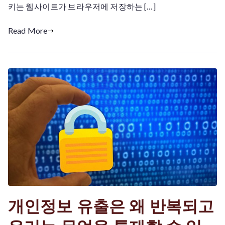
키는 웹사이트가 브라우저에 저장하는 […]
용
자
Read More
를
추
적
하
고
있
을
까
개인정보 유출은 왜 반복되고