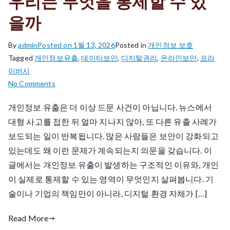
우리는 무엇을 통제할 수 있
을까
By
admin
Posted on
1월 13, 2026
Posted in
개인정보 보호
Tagged
개인정보유출
,
데이터보안
,
디지털권리
,
온라인보안
,
프라
이버시
on
No Comments
개
개인정보 유출은 더 이상 드문 사건이 아닙니다. 뉴스에서
인
대형 사고를 접한 뒤 얼마 지나지 않아, 또 다른 유출 사례가
정
보
보도되는 일이 반복됩니다. 많은 사람들은 보안이 강화되고
유
있는데도 왜 이런 문제가 계속되는지 의문을 갖습니다. 이
출
글에서는 개인정보 유출이 발생하는 구조적인 이유와, 개인
은
이 실제로 통제할 수 있는 영역이 무엇인지 살펴봅니다. 기
왜
술이나 기업의 책임만이 아니라, 디지털 환경 자체가 […]
반
복
Read More
되