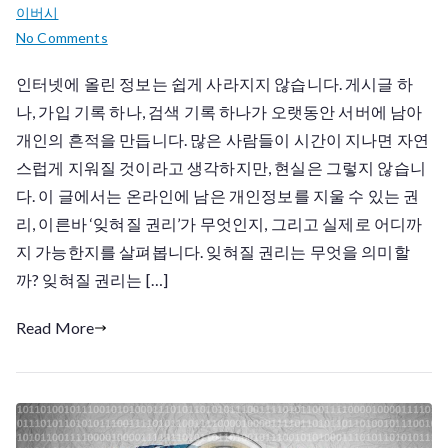
이버시
on
No Comments
우
인터넷에 올린 정보는 쉽게 사라지지 않습니다. 게시글 하
리
나, 가입 기록 하나, 검색 기록 하나가 오랫동안 서버에 남아
는
온
개인의 흔적을 만듭니다. 많은 사람들이 시간이 지나면 자연
라
스럽게 지워질 것이라고 생각하지만, 현실은 그렇지 않습니
인
다. 이 글에서는 온라인에 남은 개인정보를 지울 수 있는 권
에
리, 이른바 ‘잊혀질 권리’가 무엇인지, 그리고 실제로 어디까
서
지 가능한지를 살펴봅니다. 잊혀질 권리는 무엇을 의미할
남
까? 잊혀질 권리는 […]
긴
정
Read More
보
를
지
울
수