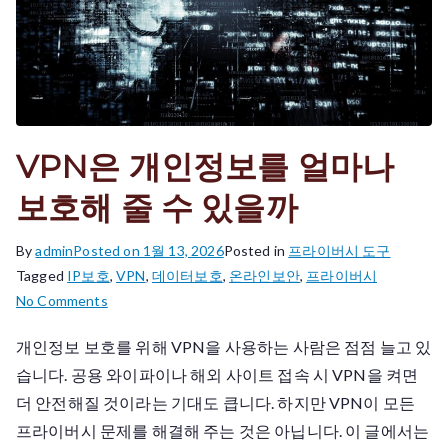
룰
까
VPN은 개인정보를 얼마나
보호해 줄 수 있을까
By
admin
Posted on
1월 13, 2026
Posted in
프라이버시 도구
Tagged
IP보호
,
VPN
,
데이터보호
,
온라인보안
,
프라이버시
on
No Comments
VPN
개인정보 보호를 위해 VPN을 사용하는 사람은 점점 늘고 있
은
습니다. 공용 와이파이나 해외 사이트 접속 시 VPN을 켜면
개
인
더 안전해질 것이라는 기대도 큽니다. 하지만 VPN이 모든
정
프라이버시 문제를 해결해 주는 것은 아닙니다. 이 글에서는