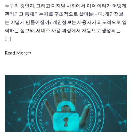
에
누구의 것인지, 그리고 디지털 사회에서 이 데이터가 어떻게
서
관리되고 통제되는지를 구조적으로 살펴봅니다. 개인정보
개
는 어떻게 만들어질까? 개인정보는 사용자가 의도적으로 입
인
력하는 정보와, 서비스 사용 과정에서 자동으로 생성되는
정
[…]
보
는
Read More
누
구
의
소
유
물
일
까