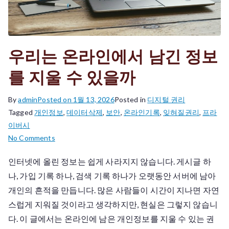
우리는 온라인에서 남긴 정보
를 지울 수 있을까
By
admin
Posted on
1월 13, 2026
Posted in
디지털 권리
Tagged
개인정보
,
데이터삭제
,
보안
,
온라인기록
,
잊혀질권리
,
프라
이버시
on
No Comments
우
인터넷에 올린 정보는 쉽게 사라지지 않습니다. 게시글 하
리
나, 가입 기록 하나, 검색 기록 하나가 오랫동안 서버에 남아
는
온
개인의 흔적을 만듭니다. 많은 사람들이 시간이 지나면 자연
라
스럽게 지워질 것이라고 생각하지만, 현실은 그렇지 않습니
인
다. 이 글에서는 온라인에 남은 개인정보를 지울 수 있는 권
에