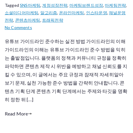
Tagged
SNS마케팅
,
계정성장전략
,
마케팅브랜드성장
,
마케팅전략
,
소셜미디어마케팅
,
알고리즘
,
온라인마케팅
,
인스타운영
,
채널운영
전략
,
콘텐츠마케팅
,
트래픽전략
on
No Comments
유
유튜브 가이드라인 준수하는 실전 방법 가이드라인의 이해
튜
가이드라인의 이해는 유튜브 가이드라인 준수 방법을 익히
브
가
는 출발점입니다. 플랫폼의 정책과 커뮤니티 규정을 정확히
이
파악하면 콘텐츠 제작 시 위반을 예방하고 채널 신뢰도를 지
드
킬 수 있으며, 이 글에서는 주요 규정과 잠재적 자세히알아
라
보기 문제, 실천 가능한 준수 방법을 간략히 안내합니다. 콘
인
텐츠 기획 단계 콘텐츠 기획 단계에서는 주제와 타깃을 명확
준
히 정한 뒤 […]
수
방
Read More
법