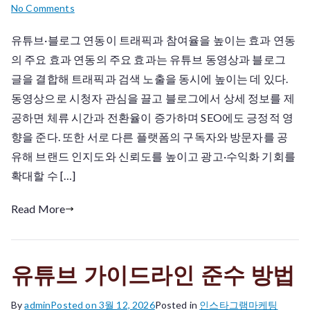
on
No Comments
유
유튜브·블로그 연동이 트래픽과 참여율을 높이는 효과 연동
튜
의 주요 효과 연동의 주요 효과는 유튜브 동영상과 블로그
브
블
글을 결합해 트래픽과 검색 노출을 동시에 높이는 데 있다.
로
동영상으로 시청자 관심을 끌고 블로그에서 상세 정보를 제
그
공하면 체류 시간과 전환율이 증가하며 SEO에도 긍정적 영
연
향을 준다. 또한 서로 다른 플랫폼의 구독자와 방문자를 공
동
유해 브랜드 인지도와 신뢰도를 높이고 광고·수익화 기회를
효
확대할 수 […]
과
Read More
유튜브 가이드라인 준수 방법
By
admin
Posted on
3월 12, 2026
Posted in
인스타그램마케팅