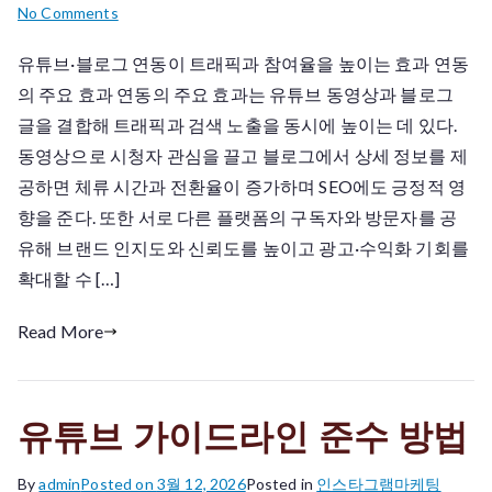
on
No Comments
유
유튜브·블로그 연동이 트래픽과 참여율을 높이는 효과 연동
튜
의 주요 효과 연동의 주요 효과는 유튜브 동영상과 블로그
브
블
글을 결합해 트래픽과 검색 노출을 동시에 높이는 데 있다.
로
동영상으로 시청자 관심을 끌고 블로그에서 상세 정보를 제
그
공하면 체류 시간과 전환율이 증가하며 SEO에도 긍정적 영
연
향을 준다. 또한 서로 다른 플랫폼의 구독자와 방문자를 공
동
유해 브랜드 인지도와 신뢰도를 높이고 광고·수익화 기회를
효
확대할 수 […]
과
Read More
유튜브 가이드라인 준수 방법
By
admin
Posted on
3월 12, 2026
Posted in
인스타그램마케팅