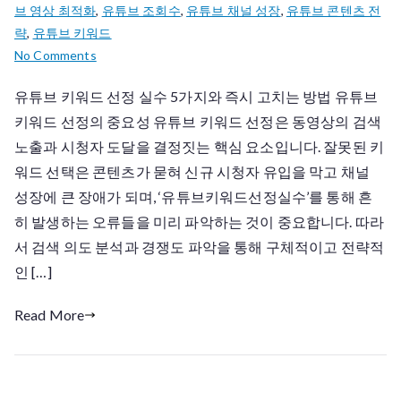
브 영상 최적화
,
유튜브 조회수
,
유튜브 채널 성장
,
유튜브 콘텐츠 전
략
,
유튜브 키워드
on
No Comments
유
유튜브 키워드 선정 실수 5가지와 즉시 고치는 방법 유튜브
튜
키워드 선정의 중요성 유튜브 키워드 선정은 동영상의 검색
브
키
노출과 시청자 도달을 결정짓는 핵심 요소입니다. 잘못된 키
워
워드 선택은 콘텐츠가 묻혀 신규 시청자 유입을 막고 채널
드
성장에 큰 장애가 되며, ‘유튜브키워드선정실수’를 통해 흔
선
히 발생하는 오류들을 미리 파악하는 것이 중요합니다. 따라
정
서 검색 의도 분석과 경쟁도 파악을 통해 구체적이고 전략적
실
인 […]
수
Read More