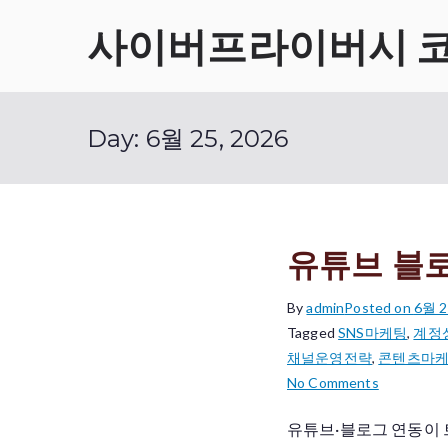
Skip
사이버프라이버시 
to
content
Day:
6월 25, 2026
유튜브 블로
By
admin
Posted on
6월 2
Tagged
SNS마케팅
,
계정
채널운영전략
,
콘텐츠마
on
No Comments
유
유튜브·블로그 연동이 
튜