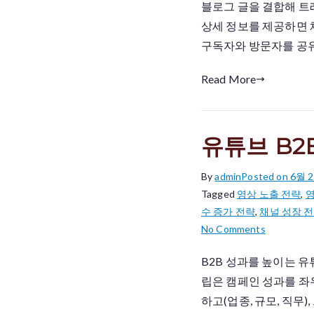
블로그 글을 결합해 트
브
블
상세 정보를 제공하면 
로
구독자와 방문자를 공유
그
연
Read More
동
효
과
유튜브 B2
By
admin
Posted on
6월 2
Tagged
영상 노출 전략
,
영
수 증가 전략
,
채널 성장 
on
No Comments
유
B2B 성과를 높이는 유
튜
립은 캠페인 성과를 좌
브
B2B
하고(업종, 규모, 직무)