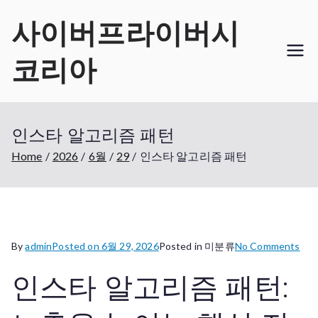
Skip
사이버프라이버시
to
content
코리아
인스타 알고리즘 패턴
Home
2026
6월
29
인스타 알고리즘 패턴
on
By
admin
Posted on
6월 29, 2026
Posted in 미분류
No Comments
인
인스타 알고리즘 패턴:
스
타
알