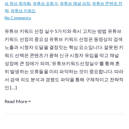
브 영상 최적화
,
유튜브 조회수
,
유튜브 채널 성장
,
유튜브 콘텐츠 전
략
,
유튜브 키워드
on
No Comments
유
유튜브 키워드 선정 실수 5가지와 즉시 고치는 방법 유튜브
튜
키워드 선정의 중요성 유튜브 키워드 선정은 동영상의 검색
브
키
노출과 시청자 도달을 결정짓는 핵심 요소입니다. 잘못된 키
워
워드 선택은 콘텐츠가 묻혀 신규 시청자 유입을 막고 채널
드
성장에 큰 장애가 되며, ‘유튜브키워드선정실수’를 통해 흔
선
히 발생하는 오류들을 미리 파악하는 것이 중요합니다. 따라
정
서 검색 의도 분석과 경쟁도 파악을 통해 구체적이고 전략적
실
인 […]
수
Read More