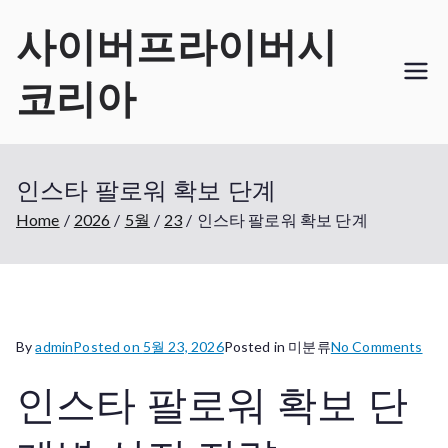
Skip
사이버프라이버시
to
content
코리아
인스타 팔로워 확보 단계
Home
2026
5월
23
인스타 팔로워 확보 단계
on
By
admin
Posted on
5월 23, 2026
Posted in 미분류
No Comments
인
인스타 팔로워 확보 단
스
타
팔